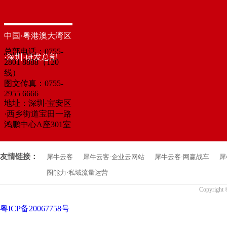
中国·粤港澳大湾区
总部电话：0755-
·深圳·研发总部
2801 8888（120
线）
图文传真：0755-
2955 6666
地址：深圳·宝安区
·西乡街道宝田一路
鸿鹏中心A座301室
友情链接：
犀牛云客
犀牛云客·企业云网站
犀牛云客·网赢战车
犀
圈能力·私域流量运营
Copyrigh
粤ICP备20067758号