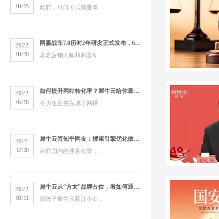
09
/
15
此前，可口可乐前董事...
网赢战车7.0历时2年研发正式发布，6大版本打造数字营销新物种
2022
09
/
20
著名营销大师菲利普&...
如何提升网站转化率？犀牛云给你最全的营销洞察
2022
05
/
18
不少企业在完成官网搭...
犀牛云答知乎网友：搜索引擎优化做得好的公司有哪些？
2021
12
/
20
目前国内的搜索引擎，...
犀牛云从“方太”品牌占位，看如何通过搜索引擎占领市场
2022
03
/
11
前阵子犀牛云和江小白...