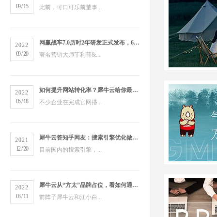
09
/
15
此前，可口可乐前董事...
网赢战车7.0历时2年研发正式发布，6大版本打造数字营销新物种
2022
09
/
20
著名营销大师菲利普&...
如何提升网站转化率？犀牛云给你最全的营销洞察
2022
05
/
18
不少企业在完成官网搭...
犀牛云答知乎网友：搜索引擎优化做得好的公司有哪些？
2021
12
/
20
目前国内的搜索引擎，...
犀牛云从“方太”品牌占位，看如何通过搜索引擎占领市场
2022
03
/
11
前阵子犀牛云和江小白...