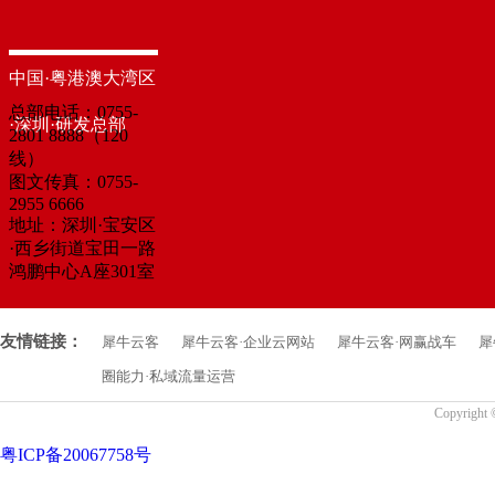
中国·粤港澳大湾区
总部电话：0755-
·深圳·研发总部
2801 8888（120
线）
图文传真：0755-
2955 6666
地址：深圳·宝安区
·西乡街道宝田一路
鸿鹏中心A座301室
友情链接：
犀牛云客
犀牛云客·企业云网站
犀牛云客·网赢战车
犀
圈能力·私域流量运营
Copyrigh
粤ICP备20067758号