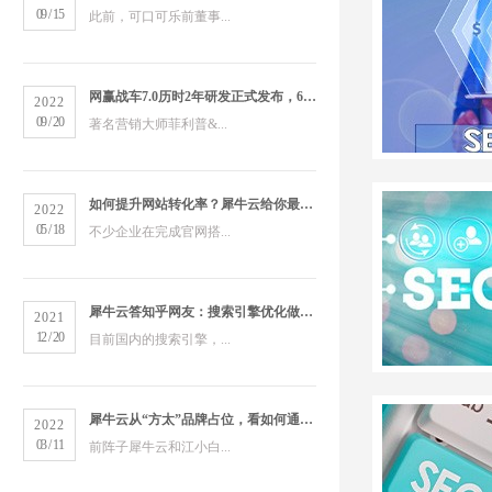
09
/
15
此前，可口可乐前董事...
网赢战车7.0历时2年研发正式发布，6大版本打造数字营销新物种
2022
09
/
20
著名营销大师菲利普&...
如何提升网站转化率？犀牛云给你最全的营销洞察
2022
05
/
18
不少企业在完成官网搭...
犀牛云答知乎网友：搜索引擎优化做得好的公司有哪些？
2021
12
/
20
目前国内的搜索引擎，...
犀牛云从“方太”品牌占位，看如何通过搜索引擎占领市场
2022
03
/
11
前阵子犀牛云和江小白...