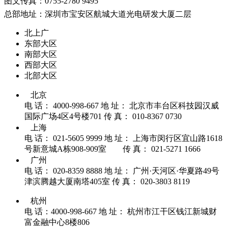
图文传真：0755-2780 9495
总部地址：深圳市宝安区航城大道光电研发大厦二层
北上广
东部大区
南部大区
西部大区
北部大区
北京
电 话： 4000-998-667
地 址： 北京市丰台区科技园汉威
国际广场4区4号楼701
传 真： 010-8367 0730
上海
电 话： 021-5605 9999
地 址： 上海市闵行区宜山路1618
号新意城A栋908-909室
传 真： 021-5271 1666
广州
电 话： 020-8359 8888
地 址： 广州·天河区·华夏路49号
津滨腾越大厦南塔405室
传 真： 020-3803 8119
杭州
电 话：4000-998-667
地 址： 杭州市江干区钱江新城财
富金融中心8楼806