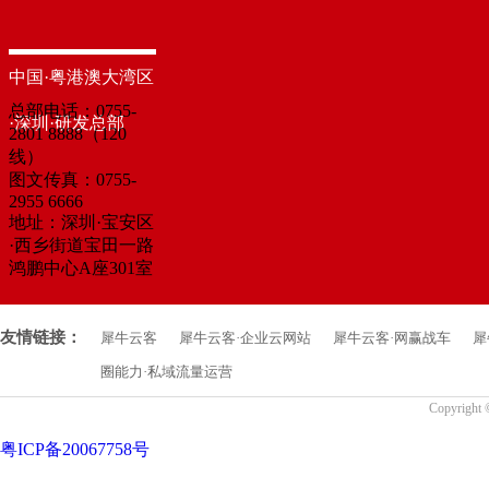
中国·粤港澳大湾区
总部电话：0755-
·深圳·研发总部
2801 8888（120
线）
图文传真：0755-
2955 6666
地址：深圳·宝安区
·西乡街道宝田一路
鸿鹏中心A座301室
友情链接：
犀牛云客
犀牛云客·企业云网站
犀牛云客·网赢战车
犀
圈能力·私域流量运营
Copyrigh
粤ICP备20067758号