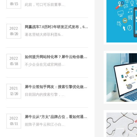
09
/
15
此前，可口可乐前董事...
网赢战车7.0历时2年研发正式发布，6大版本打造数字营销新物种
2022
09
/
20
著名营销大师菲利普&...
如何提升网站转化率？犀牛云给你最全的营销洞察
2022
05
/
18
不少企业在完成官网搭...
犀牛云答知乎网友：搜索引擎优化做得好的公司有哪些？
2021
12
/
20
目前国内的搜索引擎，...
犀牛云从“方太”品牌占位，看如何通过搜索引擎占领市场
2022
03
/
11
前阵子犀牛云和江小白...