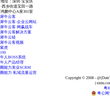
地址：深圳·宝安区
·西乡街道宝田一路
鸿鹏中心A座301室
犀牛云客
犀牛云客·企业云网站
犀牛云客·网赢战车
犀牛云客解决方案
犀牛云链
犀牛云客视频
紫虎
190
牛人BOSS系统
牛人产品经理
圈能力美业SCRM
圈能力·私域流量运营
Copyright © 2008 - @
（xiniu.co
粤I
粤公网安备