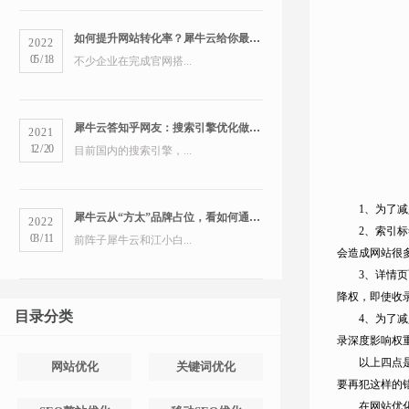
如何提升网站转化率？犀牛云给你最全的营销洞察
2022
05
/
18
不少企业在完成官网搭...
犀牛云答知乎网友：搜索引擎优化做得好的公司有哪些？
2021
12
/
20
目前国内的搜索引擎，...
1、为了
犀牛云从“方太”品牌占位，看如何通过搜索引擎占领市场
2022
2、索引
03
/
11
前阵子犀牛云和江小白...
会造成网站很
3、详情
降权，即使收
目录分类
4、为了
录深度影响权
以上四点
网站优化
关键词优化
要再犯这样的
在网站优