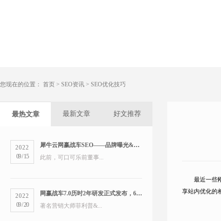
您现在的位置：
首页
>
SEO资讯
>
SEO优化技巧
最新文章
好文推荐
最热文章
犀牛云网赢战车SEO——品牌曝光&精准营销双管齐下
2022
09
/
15
此前，可口可乐前董事...
最近一些
享站内优化的
网赢战车7.0历时2年研发正式发布，6大版本打造数字营销新物种
2022
09
/
20
著名营销大师菲利普&...