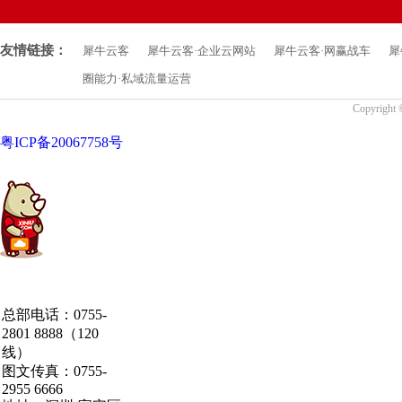
友情链接：
犀牛云客
犀牛云客·企业云网站
犀牛云客·网赢战车
犀
圈能力·私域流量运营
Copyrigh
粤ICP备20067758号
中国·粤港澳大湾区
总部电话：0755-
·深圳·研发总部
2801 8888（120
线）
图文传真：0755-
2955 6666