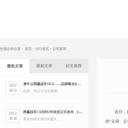
您现在的位置：
首页
>
SEO资讯
>
公司新闻
最新文章
好文推荐
最热文章
犀牛云网赢战车SEO——品牌曝光&精准营销双管齐下
2022
09
/
15
此前，可口可乐前董事...
近日，
网赢战车7.0历时2年研发正式发布，6大版本打造数字营销新物种
2022
09
/
20
著名营销大师菲利普&...
的“云词、