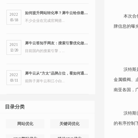
如何提升网站转化率？犀牛云给你最全的营销洞察
2022
本次合
05
/
18
不少企业在完成官网搭...
牌信息的曝
犀牛云答知乎网友：搜索引擎优化做得好的公司有哪些？
2021
12
/
20
目前国内的搜索引擎，...
沃特斯
犀牛云从“方太”品牌占位，看如何通过搜索引擎占领市场
2022
金属蝶阀、
03
/
11
前阵子犀牛云和江小白...
南亚各国，
目录分类
沃特斯
的有序控制
网站优化
关键词优化