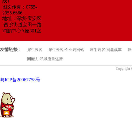
线）
图文传真：0755-
2955 6666
地址：深圳·宝安区
·西乡街道宝田一路
鸿鹏中心A座301室
友情链接：
犀牛云客
犀牛云客·企业云网站
犀牛云客·网赢战车
犀
圈能力·私域流量运营
Copyrigh
粤ICP备20067758号
中国·粤港澳大湾区