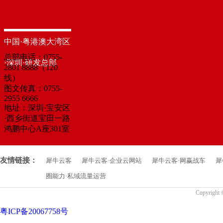
中国·粤港澳大湾区
总部电话：0755-
·深圳·研发总部
2801 8888（120
线）
图文传真：0755-
2955 6666
地址：深圳·宝安区
·西乡街道宝田一路
鸿鹏中心A座301室
友情链接：
犀牛云客
犀牛云客·企业云网站
犀牛云客·网赢战车
犀
圈能力·私域流量运营
Copyrigh
粤ICP备20067758号