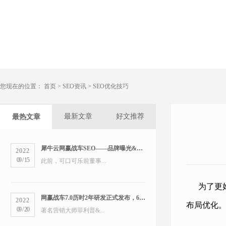
您现在的位置：
首页
>
SEO资讯
>
SEO优化技巧
最新文章
好文推荐
最热文章
犀牛云网赢战车SEO——品牌曝光&精准营销双管齐下
2022
09
/
15
此前，可口可乐前董事...
为了更
网赢战车7.0历时2年研发正式发布，6大版本打造数字营销新物种
2022
布局优化
09
/
20
著名营销大师菲利普&...