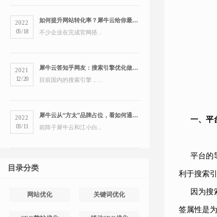
如何提升网站转化率？犀牛云给你最全的营销洞察
2022
05
/
18
不少企业在完成官网搭...
犀牛云答知乎网友：搜索引擎优化做得好的公司有哪些？
2021
12
/
20
目前国内的搜索引擎，...
犀牛云从“方太”品牌占位，看如何通过搜索引擎占领市场
2022
一、平
03
/
11
前阵子犀牛云和江小白...
平台的
目录分类
利于搜索
因为搜
网站优化
关键词优化
签属性是