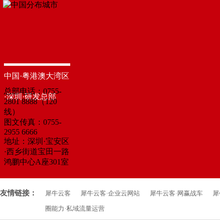
中国·粤港澳大湾区
总部电话：0755-
·深圳·研发总部
2801 8888（120
线）
图文传真：0755-
2955 6666
地址：深圳·宝安区
·西乡街道宝田一路
鸿鹏中心A座301室
友情链接：
犀牛云客
犀牛云客·企业云网站
犀牛云客·网赢战车
犀
圈能力·私域流量运营