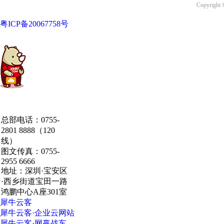
Copyrigh
粤ICP备20067758号
中国·粤港澳大湾区
总部电话：0755-
·深圳·研发总部
2801 8888（120
线）
图文传真：0755-
2955 6666
地址：深圳·宝安区
·西乡街道宝田一路
鸿鹏中心A座301室
犀牛云客
犀牛云客·企业云网站
犀牛云客·网赢战车