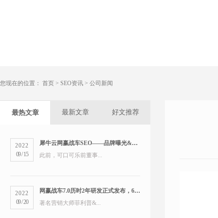
您现在的位置：
首页
>
SEO资讯
>
公司新闻
最新文章
好文推荐
最热文章
犀牛云网赢战车SEO——品牌曝光&精准营销双管齐下
2022
09
/
15
此前，可口可乐前董事...
网赢战车7.0历时2年研发正式发布，6大版本打造数字营销新物种
2022
09
/
20
著名营销大师菲利普&...