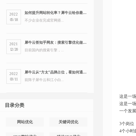
如何提升网站转化率？犀牛云给你最全的营销洞察
2022
05
/
18
不少企业在完成官网搭...
犀牛云答知乎网友：搜索引擎优化做得好的公司有哪些？
2021
12
/
20
目前国内的搜索引擎，...
犀牛云从“方太”品牌占位，看如何通过搜索引擎占领市场
2022
03
/
11
前阵子犀牛云和江小白...
这是一
这是一
目录分类
一个发
网站优化
关键词优化
3个岗位
4个小时