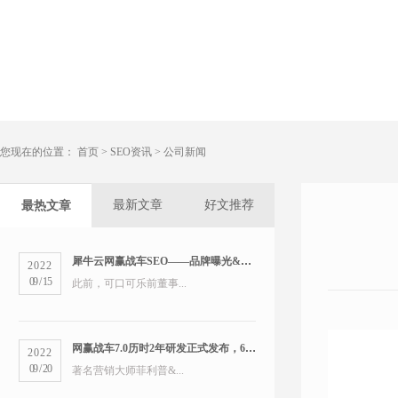
您现在的位置：
首页
>
SEO资讯
>
公司新闻
最新文章
好文推荐
最热文章
犀牛云网赢战车SEO——品牌曝光&精准营销双管齐下
2022
09
/
15
此前，可口可乐前董事...
网赢战车7.0历时2年研发正式发布，6大版本打造数字营销新物种
2022
09
/
20
著名营销大师菲利普&...