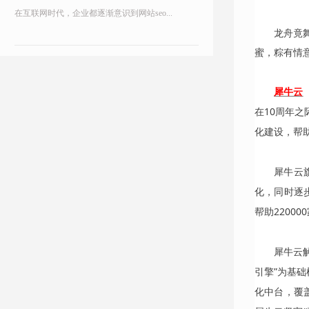
在互联网时代，企业都逐渐意识到网站seo...
龙舟竟
蜜，粽有情
犀牛云
在10周年
化建设，帮
犀牛云
化，同时逐
帮助2200
犀牛云
引擎”为基础
化中台，覆盖