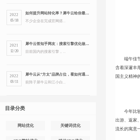
如何提升网站转化率？犀牛云给你最全的营销洞察
2022
05
/
18
不少企业在完成官网搭...
犀牛云答知乎网友：搜索引擎优化做得好的公司有哪些？
2021
12
/
20
目前国内的搜索引擎，...
端午佳
含着深邃丰
犀牛云从“方太”品牌占位，看如何通过搜索引擎占领市场
2022
国主义精神
03
/
11
前阵子犀牛云和江小白...
目录分类
今年比
出游、返家
网站优化
关键词优化
流长的寓意