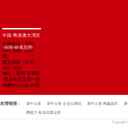
中国·粤港澳大湾区
总部电话：0755-
·深圳·研发总部
2801 8888（120
线）
图文传真：0755-
2955 6666
地址：深圳·宝安区
·西乡街道宝田一路
鸿鹏中心A座301室
友情链接：
犀牛云客
犀牛云客·企业云网站
犀牛云客·网赢战车
犀
圈能力·私域流量运营
Copyrigh