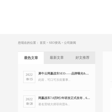
您现在的位置：
首页
>
SEO资讯
>
公司新闻
最新文章
好文推荐
最热文章
犀牛云网赢战车SEO——品牌曝光&精准营销双管齐下
2022
09
/
15
此前，可口可乐前董事...
网赢战车7.0历时2年研发正式发布，6大版本打造数字营销新物种
2022
09
/
20
著名营销大师菲利普&...