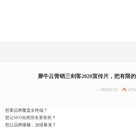
犀牛云营销三剑客2020宣传片，把有限
2020-07-22
5776
想要品牌覆盖全终端？
想让SEO自然排名更靠前？
想让品牌爆棚，业绩暴涨？