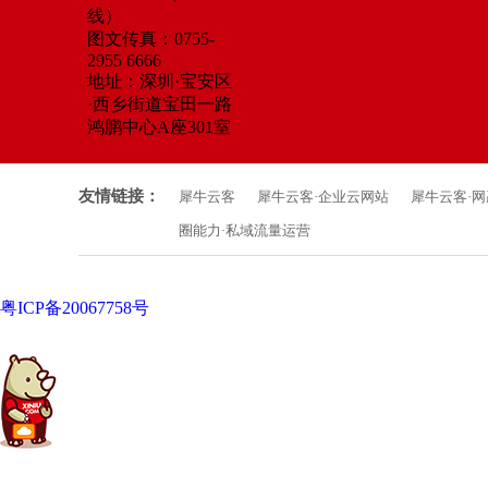
线）
图文传真：0755-
2955 6666
地址：深圳·宝安区
·西乡街道宝田一路
鸿鹏中心A座301室
友情链接：
犀牛云客
犀牛云客·企业云网站
犀牛云客·
圈能力·私域流量运营
粤ICP备20067758号
中国·粤港澳大湾区