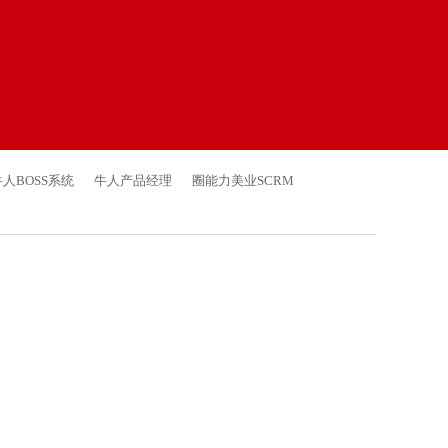
牛人BOSS系统
牛人产品经理
圈能力美业SCRM