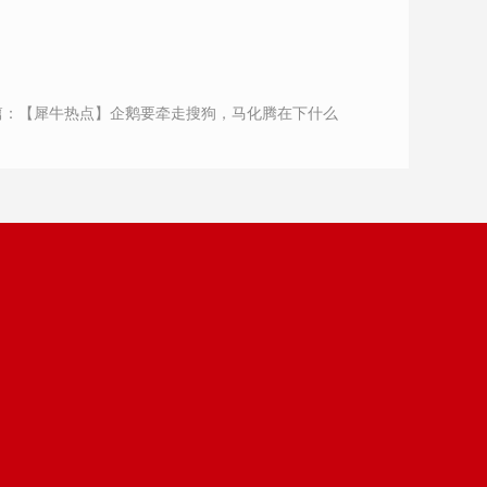
篇：
【犀牛热点】企鹅要牵走搜狗，马化腾在下什么
棋？不，这是张小龙在下棋。