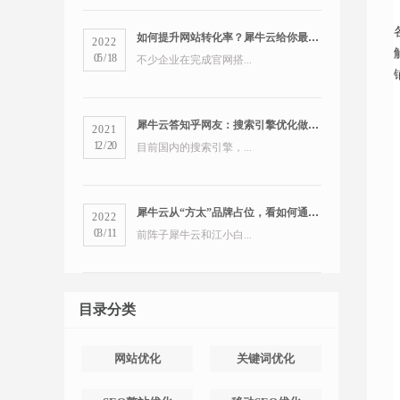
如何提升网站转化率？犀牛云给你最全的营销洞察
2022
05
/
18
不少企业在完成官网搭...
犀牛云答知乎网友：搜索引擎优化做得好的公司有哪些？
2021
12
/
20
目前国内的搜索引擎，...
犀牛云从“方太”品牌占位，看如何通过搜索引擎占领市场
2022
03
/
11
前阵子犀牛云和江小白...
目录分类
网站优化
关键词优化