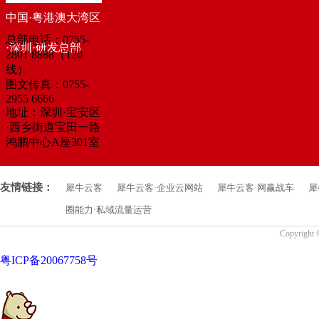
中国·粤港澳大湾区
总部电话：0755-
·深圳·研发总部
2801 8888（120
线）
图文传真：0755-
2955 6666
地址：深圳·宝安区
·西乡街道宝田一路
鸿鹏中心A座301室
友情链接：
犀牛云客
犀牛云客·企业云网站
犀牛云客·网赢战车
犀
圈能力·私域流量运营
Copyrigh
粤ICP备20067758号