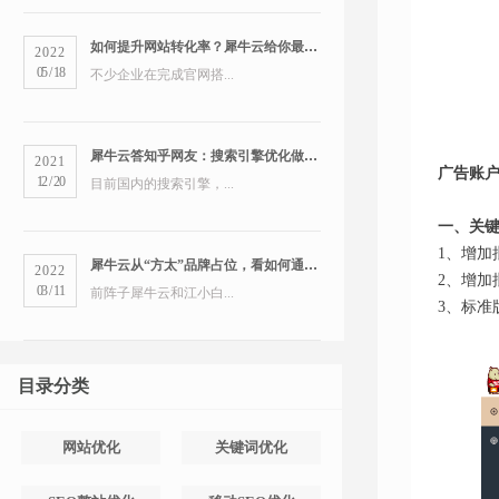
如何提升网站转化率？犀牛云给你最全的营销洞察
2022
05
/
18
不少企业在完成官网搭...
犀牛云答知乎网友：搜索引擎优化做得好的公司有哪些？
2021
广告账
12
/
20
目前国内的搜索引擎，...
一、关
1、增加
犀牛云从“方太”品牌占位，看如何通过搜索引擎占领市场
2022
2、增加
03
/
11
前阵子犀牛云和江小白...
3、标准
目录分类
网站优化
关键词优化