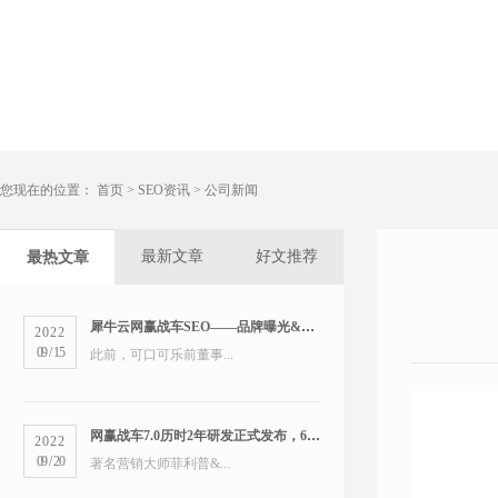
您现在的位置：
首页
>
SEO资讯
>
公司新闻
最新文章
好文推荐
最热文章
犀牛云网赢战车SEO——品牌曝光&精准营销双管齐下
2022
09
/
15
此前，可口可乐前董事...
网赢战车7.0历时2年研发正式发布，6大版本打造数字营销新物种
2022
09
/
20
著名营销大师菲利普&...