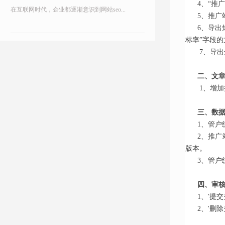
4、“推
在互联网时代，企业都逐渐意识到网站seo...
5、推广
6、导出
标率”字段的
7、导出
二、文
1、增
三、数
1、管户
2、推广
版本。
3、管
四、审
1、'提
2、'删