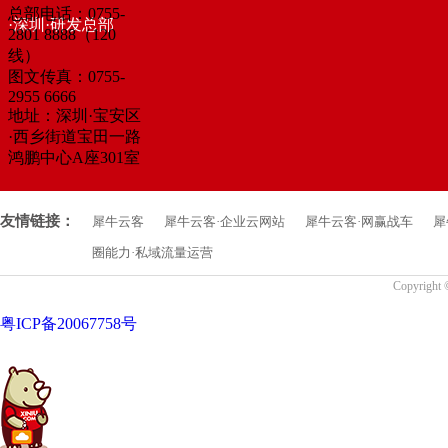
总部电话：0755-
·深圳·研发总部
2801 8888（120
线）
图文传真：0755-
2955 6666
地址：深圳·宝安区
·西乡街道宝田一路
鸿鹏中心A座301室
友情链接：
犀牛云客
犀牛云客·企业云网站
犀牛云客·网赢战车
犀
圈能力·私域流量运营
Copyrigh
粤ICP备20067758号