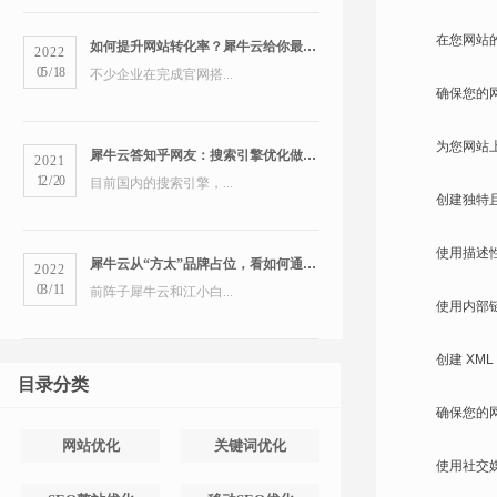
在您网站
如何提升网站转化率？犀牛云给你最全的营销洞察
2022
05
/
18
不少企业在完成官网搭...
确保您的
为您网站
犀牛云答知乎网友：搜索引擎优化做得好的公司有哪些？
2021
12
/
20
目前国内的搜索引擎，...
创建独特
使用描述
犀牛云从“方太”品牌占位，看如何通过搜索引擎占领市场
2022
03
/
11
前阵子犀牛云和江小白...
使用内部
创建 X
目录分类
确保您的
网站优化
关键词优化
使用社交