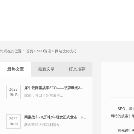
您现在的位置：
首页
>
SEO资讯
>
网站优化技巧
最新文章
好文推荐
最热文章
犀牛云网赢战车SEO——品牌曝光&精准营销双管齐下
2022
09
/
15
此前，可口可乐前董事...
SEO，
网站的搜索引擎
网赢战车7.0历时2年研发正式发布，6大版本打造数字营销新物种
2022
09
/
20
著名营销大师菲利普&...
首先进行