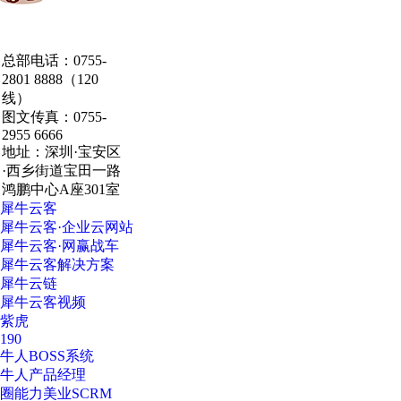
中国·粤港澳大湾区
总部电话：0755-
·深圳·研发总部
2801 8888（120
线）
图文传真：0755-
2955 6666
地址：深圳·宝安区
·西乡街道宝田一路
鸿鹏中心A座301室
犀牛云客
犀牛云客·企业云网站
犀牛云客·网赢战车
犀牛云客解决方案
犀牛云链
犀牛云客视频
紫虎
190
牛人BOSS系统
牛人产品经理
圈能力美业SCRM