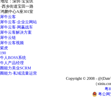
地址：深圳·宝安区
·西乡街道宝田一路
鸿鹏中心A座301室
犀牛云客
犀牛云客·企业云网站
犀牛云客·网赢战车
犀牛云客解决方案
犀牛云链
犀牛云客视频
紫虎
190
牛人BOSS系统
牛人产品经理
圈能力美业SCRM
圈能力·私域流量运营
Copyright © 2008 - @
（xiniu.co
粤I
粤公网安备