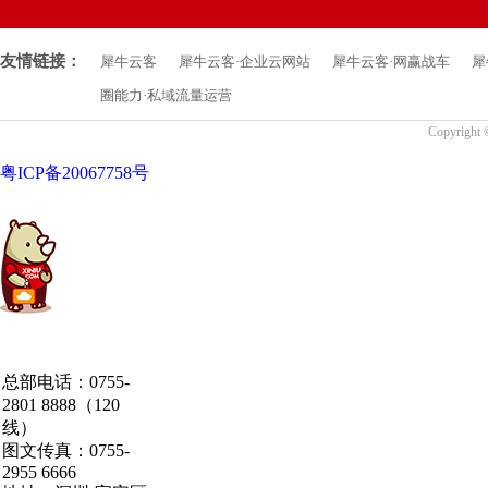
友情链接：
犀牛云客
犀牛云客·企业云网站
犀牛云客·网赢战车
犀
圈能力·私域流量运营
Copyrigh
粤ICP备20067758号
中国·粤港澳大湾区
总部电话：0755-
·深圳·研发总部
2801 8888（120
线）
图文传真：0755-
2955 6666