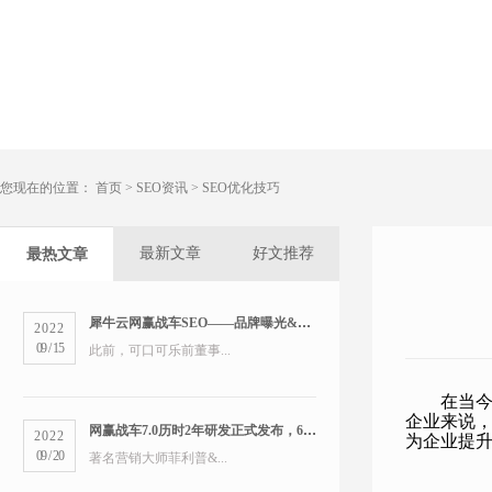
您现在的位置：
首页
>
SEO资讯
>
SEO优化技巧
最新文章
好文推荐
最热文章
犀牛云网赢战车SEO——品牌曝光&精准营销双管齐下
2022
09
/
15
此前，可口可乐前董事...
在当
企业来说，
网赢战车7.0历时2年研发正式发布，6大版本打造数字营销新物种
2022
为企业提
09
/
20
著名营销大师菲利普&...