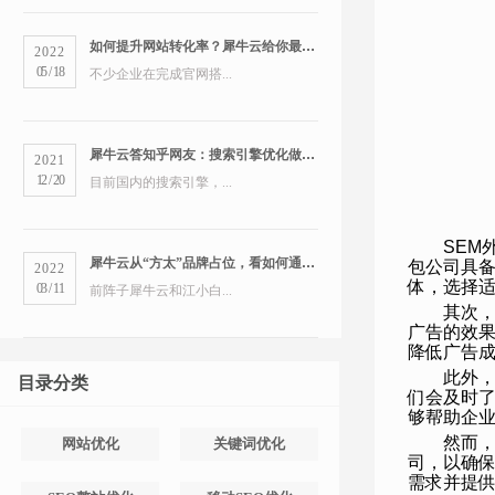
如何提升网站转化率？犀牛云给你最全的营销洞察
2022
05
/
18
不少企业在完成官网搭...
犀牛云答知乎网友：搜索引擎优化做得好的公司有哪些？
2021
12
/
20
目前国内的搜索引擎，...
SEM
犀牛云从“方太”品牌占位，看如何通过搜索引擎占领市场
包公司具备
2022
体，选择
03
/
11
前阵子犀牛云和江小白...
其次
广告的效果
降低广告
此外
目录分类
们会及时了
够帮助企
然而
网站优化
关键词优化
司，以确保
需求并提