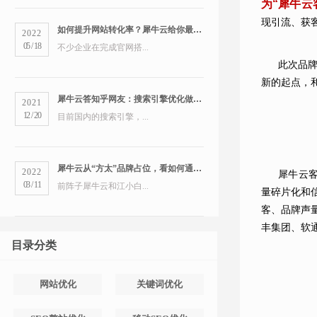
为“犀牛云
现引流、获
如何提升网站转化率？犀牛云给你最全的营销洞察
2022
05
/
18
不少企业在完成官网搭...
此次品牌
新的起点，
犀牛云答知乎网友：搜索引擎优化做得好的公司有哪些？
2021
12
/
20
目前国内的搜索引擎，...
犀牛云从“方太”品牌占位，看如何通过搜索引擎占领市场
2022
犀牛云客
03
/
11
前阵子犀牛云和江小白...
量碎片化和
客、品牌声
丰集团、软
目录分类
网站优化
关键词优化