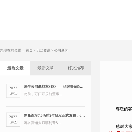
您现在的位置：
首页
>
SEO资讯
>
公司新闻
最新文章
好文推荐
最热文章
犀牛云网赢战车SEO——品牌曝光&精准营销双管齐下
2022
09
/
15
此前，可口可乐前董事...
尊敬的
网赢战车7.0历时2年研发正式发布，6大版本打造数字营销新物种
2022
09
/
20
著名营销大师菲利普&...
感谢大