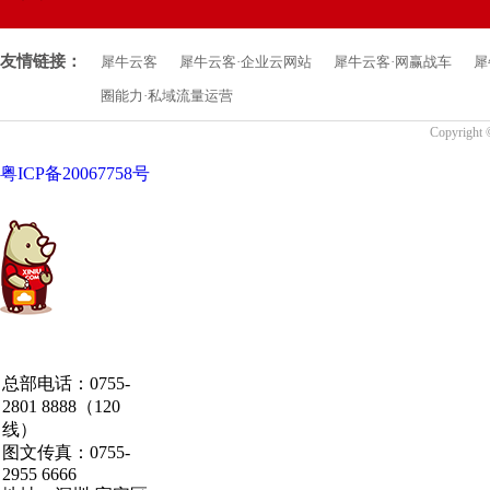
友情链接：
犀牛云客
犀牛云客·企业云网站
犀牛云客·网赢战车
犀
圈能力·私域流量运营
Copyrigh
粤ICP备20067758号
中国·粤港澳大湾区
总部电话：0755-
·深圳·研发总部
2801 8888（120
线）
图文传真：0755-
2955 6666