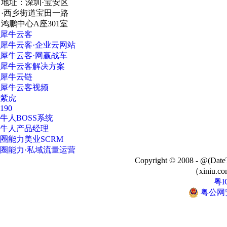
地址：深圳·宝安区
·西乡街道宝田一路
鸿鹏中心A座301室
犀牛云客
犀牛云客·企业云网站
犀牛云客·网赢战车
犀牛云客解决方案
犀牛云链
犀牛云客视频
紫虎
190
牛人BOSS系统
牛人产品经理
圈能力美业SCRM
圈能力·私域流量运营
Copyright © 2008 - @
（xiniu.co
粤I
粤公网安备