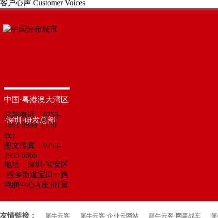
客户心声
Customer Voices
中国·粤港澳大湾区
总部电话：0755-
·深圳·研发总部
2801 8888（120
线）
图文传真：0755-
2955 6666
地址：深圳·宝安区
·西乡街道宝田一路
鸿鹏中心A座301室
友情链接：
犀牛云客
犀牛云客·企业云网站
犀牛云客·网赢战车
犀